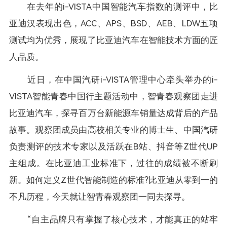
在去年的i-VISTA中国智能汽车指数的测评中，比
亚迪汉表现出色，ACC、APS、BSD、AEB、LDW五项
测试均为优秀，展现了比亚迪汽车在智能技术方面的匠
人品质。
近日，在中国汽研i-VISTA管理中心牵头举办的i-
VISTA智能青春中国行主题活动中，智青春观察团走进
比亚迪汽车，探寻百万台新能源车销量达成背后的产品
故事。观察团成员由高校相关专业的博士生、中国汽研
负责测评的技术专家以及活跃在B站、抖音等Z世代UP
主组成。在比亚迪工业标准下，过往的成绩被不断刷
新。如何定义Z世代智能制造的标准?比亚迪从零到一的
不凡历程，今天就让智青春观察团一同去探寻。
“自主品牌只有掌握了核心技术，才能真正的站牢