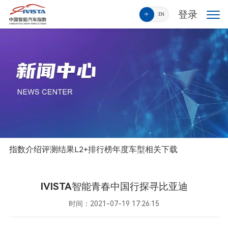
登录
中
EN
指数介绍
评测结果
L2+排行榜
年度车型
相关下载
IVISTA智能青春中国行探寻比亚迪
时间：2021-07-19 17:26:15